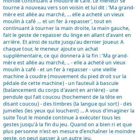
monde continuant à moudre le café. Le meneur se
tourne à nouveau vers son voisin et lui dit : ‘Ma grand-
mère est allée au marché, ... elle a acheté un vieux
moulin à café ... et un fer à repasser’, tout en
continuant à tourner la main droite, la main gauche,
fait le geste de repasser du linge en allant d'avant en
arrière. Et ainsi de suite jusqu'au dernier joueur. A
chaque tour, le meneur ajoute un achat
supplémentaire, ce qui donnera à la fin : ‘Ma grand-
mère est allée au marché, .. - elle a acheté un vieux
moulin à café - et un fer à repasser - une vieille
machine à coudre (mouvement du pied droit sur la
pédale de cette machine) - un fauteuil à bascule
(balancement du corps d'avant en arrière) - une
pendule qui fait coucou (hochement de la tête en
disant coucou) - des timbres (la langue qui sort) - des
jumelles (les yeux qui louchent) ... A vous d'imaginer la
suite Tout le monde continue à exécuter tous les
gestes jusqu'à la fin du jeu. Quand on a bien ri et que
plus personne n'est en mesure d'enchaîner le moindre
geste, on peut passer à un autre jeu.